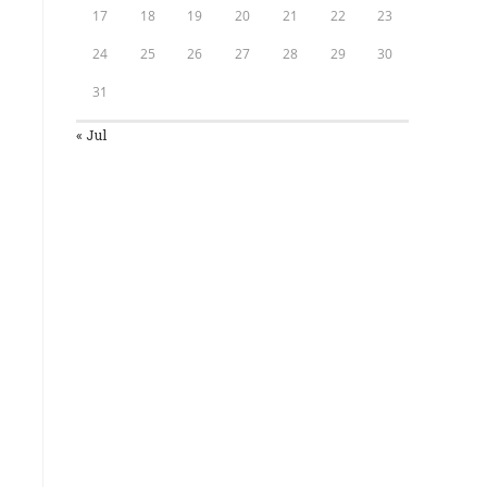
17
18
19
20
21
22
23
24
25
26
27
28
29
30
31
« Jul