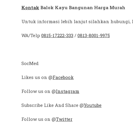
Kontak
Balok Kayu Bangunan Harga Murah
Untuk informasi lebih lanjut silahkan hubungi
WA/Telp
0815-17222-333
/
0813-8001-9975
SocMed
Likes us on @
Facebook
Follow us on @
Instagram
Subscribe Like And Share @
Youtube
Follow us on @
Twitter