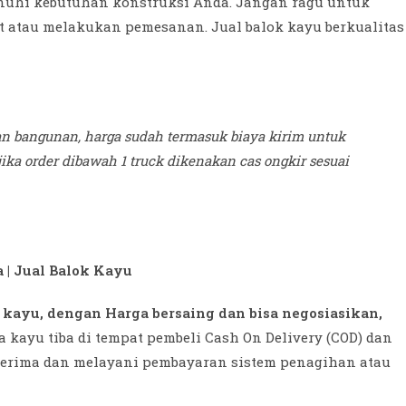
nuhi kebutuhan konstruksi Anda. Jangan ragu untuk
t atau melakukan pemesanan. Jual balok kayu berkualitas
n bangunan, harga sudah termasuk biaya kirim untuk
jika order dibawah 1 truck dikenakan cas ongkir sesuai
 | Jual Balok Kayu
kayu, dengan Harga bersaing dan bisa negosiasikan,
 kayu tiba di tempat pembeli Cash On Delivery (COD) dan
nerima dan melayani pembayaran sistem penagihan atau