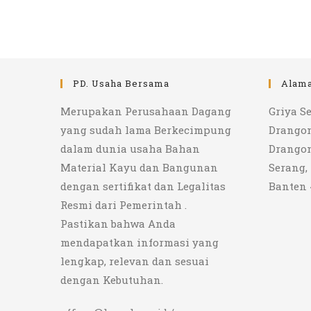
PD. Usaha Bersama
Alama
Merupakan Perusahaan Dagang
Griya Se
yang sudah lama Berkecimpung
Drangong
dalam dunia usaha Bahan
Drangon
Material Kayu dan Bangunan
Serang,
dengan sertifikat dan Legalitas
Banten 
Resmi dari Pemerintah .
Pastikan bahwa Anda
mendapatkan informasi yang
lengkap, relevan dan sesuai
dengan Kebutuhan.