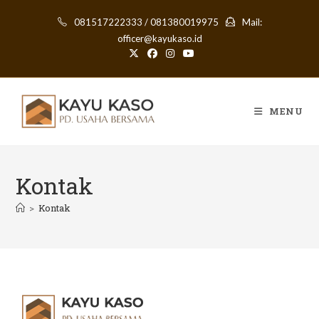
Skip
081517222333 / 081380019975
Mail:
to
officer@kayukaso.id
content
MENU
Kontak
>
Kontak