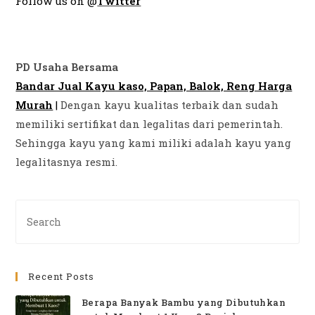
Follow us on @
Twitter
PD Usaha Bersama
Bandar Jual Kayu kaso, Papan, Balok, Reng Harga
Murah
|
Dengan kayu kualitas terbaik dan sudah
memiliki sertifikat dan legalitas dari pemerintah.
Sehingga kayu yang kami miliki adalah kayu yang
legalitasnya resmi.
Pre
Es
to
clo
Recent Posts
th
se
Berapa Banyak Bambu yang Dibutuhkan
pan