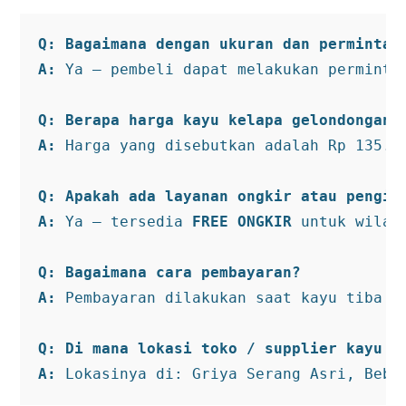
Q: Bagaimana dengan ukuran dan permintaa
A:
 Ya — pembeli dapat melakukan perminta
Q: Berapa harga kayu kelapa gelondongan 
A:
 Harga yang disebutkan adalah Rp 135.0
Q: Apakah ada layanan ongkir atau pengir
A:
 Ya — tersedia 
FREE ONGKIR
 untuk wilay
Q: Bagaimana cara pembayaran?
A:
 Pembayaran dilakukan saat kayu tiba d
Q: Di mana lokasi toko / supplier kayu t
A:
 Lokasinya di: Griya Serang Asri, Bebe