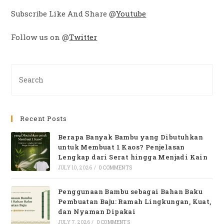
Subscribe Like And Share @
Youtube
Follow us on @
Twitter
Pre
Es
to
clo
Recent Posts
th
se
Berapa Banyak Bambu yang Dibutuhkan
pan
untuk Membuat 1 Kaos? Penjelasan
Lengkap dari Serat hingga Menjadi Kain
JULY 10, 2026
/
0 COMMENTS
Penggunaan Bambu sebagai Bahan Baku
Pembuatan Baju: Ramah Lingkungan, Kuat,
dan Nyaman Dipakai
JULY 7, 2026
/
0 COMMENTS