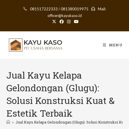
Skip
081517222333 / 081380019975
Mail:
to
officer@kayukaso.id
content
MENU
Jual Kayu Kelapa
Gelondongan (Glugu):
Solusi Konstruksi Kuat &
Estetik Terbaik
>
Jual Kayu Kelapa Gelondongan (Glugu): Solusi Konstruksi Kuat 