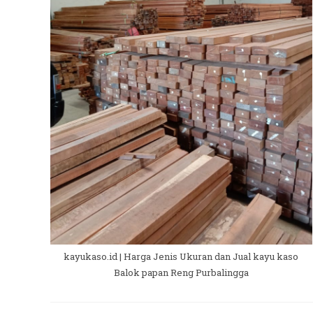
kayukaso.id | Harga Jenis Ukuran dan Jual kayu kaso
Balok papan Reng Purbalingga