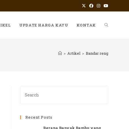
IKEL
UPDATE HARGA KAYU
KONTAK
TOGGLE
WEBSITE
>
Artikel
>
Bandar reng
SEARCH
Press
Escape
to
close
Recent Posts
the
search
Berapa Banyak Bambu yang