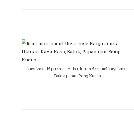
kayukaso.id | Harga Jenis Ukuran dan Jual kayu kaso
Balok papan Reng Kudus