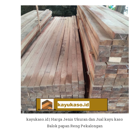
kayukaso.id | Harga Jenis Ukuran dan Jual kayu kaso
Balok papan Reng Pekalongan