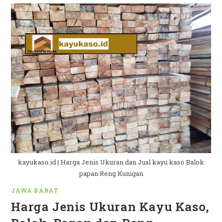
kayukaso.id | Harga Jenis Ukuran dan Jual kayu kaso Balok
papan Reng Kunigan
JAWA BARAT
Harga Jenis Ukuran Kayu Kaso,