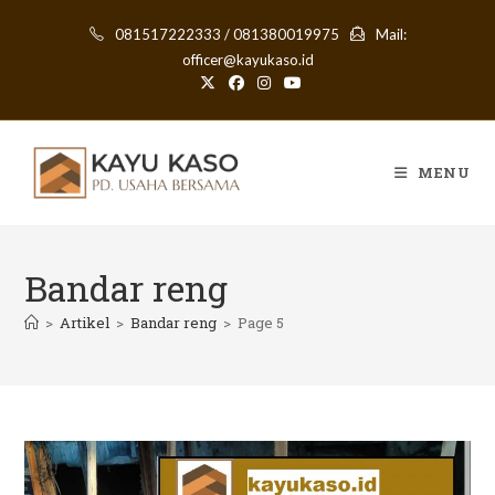
Skip
081517222333 / 081380019975
Mail:
to
officer@kayukaso.id
content
MENU
Bandar reng
>
Artikel
>
Bandar reng
>
Page 5