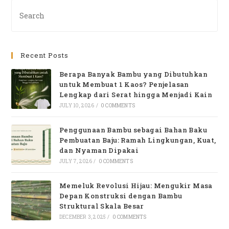
Pre
Es
to
clo
Recent Posts
th
se
Berapa Banyak Bambu yang Dibutuhkan
pan
untuk Membuat 1 Kaos? Penjelasan
Lengkap dari Serat hingga Menjadi Kain
JULY 10, 2026
/
0 COMMENTS
Penggunaan Bambu sebagai Bahan Baku
Pembuatan Baju: Ramah Lingkungan, Kuat,
dan Nyaman Dipakai
JULY 7, 2026
/
0 COMMENTS
Memeluk Revolusi Hijau: Mengukir Masa
Depan Konstruksi dengan Bambu
Struktural Skala Besar
DECEMBER 3, 2025
/
0 COMMENTS