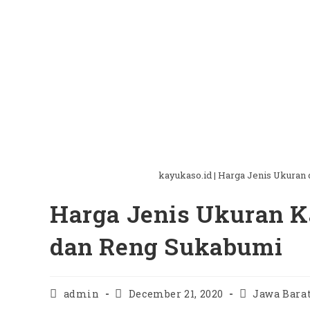
kayukaso.id | Harga Jenis Ukuran
Harga Jenis Ukuran K
dan Reng Sukabumi
Post
Post
Post
admin
December 21, 2020
Jawa Bara
author:
published:
category: