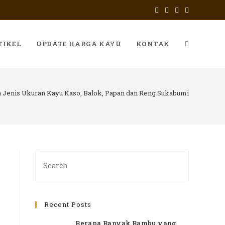
TIKEL
UPDATE HARGA KAYU
KONTAK
TOGGLE
WEBSITE
 Jenis Ukuran Kayu Kaso, Balok, Papan dan Reng Sukabumi
SEARCH
Press
Escape
to
close
Recent Posts
the
search
Berapa Banyak Bambu yang