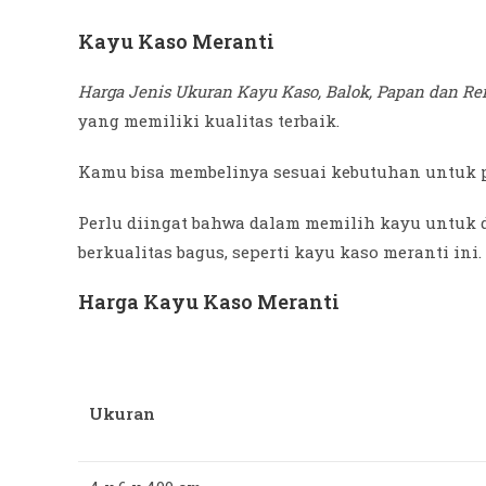
Kayu Kaso Meranti
Harga Jenis Ukuran Kayu Kaso, Balok, Papan dan R
yang memiliki kualitas terbaik.
Kamu bisa membelinya sesuai kebutuhan untuk p
Perlu diingat bahwa dalam memilih kayu untu
berkualitas bagus, seperti kayu kaso meranti ini.
Harga Kayu Kaso Meranti
Ukuran