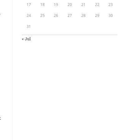
17
18
19
20
21
22
23
g
24
25
26
27
28
29
30
31
« Jul
k