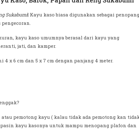
eng Sukabumi
| Kayu kaso biasa digunakan sebagai penopan
 pengecoran.
 ukuran, kayu kaso umumnya berasal dari kayu yang
ranti, jati, dan kamper.
 4 x 6 cm dan 5 x 7 cm dengan panjang 4 meter.
 enggak?
 atau pemotong kayu ( kalau tidak ada pemotong kan tida
epasin kayu kasonya untuk mampu menopang plafon dan