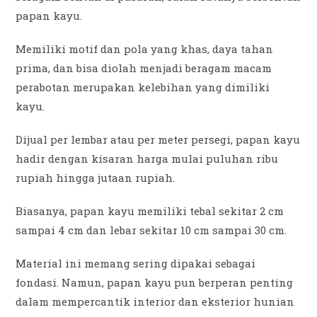
papan kayu.
Memiliki motif dan pola yang khas, daya tahan
prima, dan bisa diolah menjadi beragam macam
perabotan merupakan kelebihan yang dimiliki
kayu.
Dijual per lembar atau per meter persegi, papan kayu
hadir dengan kisaran harga mulai puluhan ribu
rupiah hingga jutaan rupiah.
Biasanya, papan kayu memiliki tebal sekitar 2 cm
sampai 4 cm dan lebar sekitar 10 cm sampai 30 cm.
Material ini memang sering dipakai sebagai
fondasi. Namun, papan kayu pun berperan penting
dalam mempercantik interior dan eksterior hunian