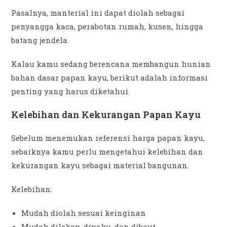
Pasalnya, manterial ini dapat diolah sebagai
penyangga kaca, perabotan rumah, kusen, hingga
batang jendela.
Kalau kamu sedang berencana membangun hunian
bahan dasar papan kayu, berikut adalah informasi
penting yang harus diketahui.
Kelebihan dan Kekurangan Papan Kayu
Sebelum menemukan referensi harga papan kayu,
sebaiknya kamu perlu mengetahui kelebihan dan
kekurangan kayu sebagai material bangunan.
Kelebihan:
Mudah diolah sesuai keinginan
Mudah dilekap, dipaku, dan dibaut