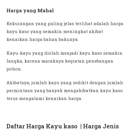
Harga yang Mahal
Kekurangan yang paling jelas terlihat adalah harga
kayu kaso yang semakin meningkat akibat
kenaikan harga bahan bakunya.
Kayu-kayu yang diolah menjadi kayu kaso semakin
langka, karena maraknya kegiatan penebangan
pohon.
Akibatnya, jumlah kayu yang sedikit dengan jumlah
permintaan yang banyak mengakibatkan kayu kaso
terus mengalami kenaikan harga.
Daftar Harga Kayu kaso | Harga Jenis