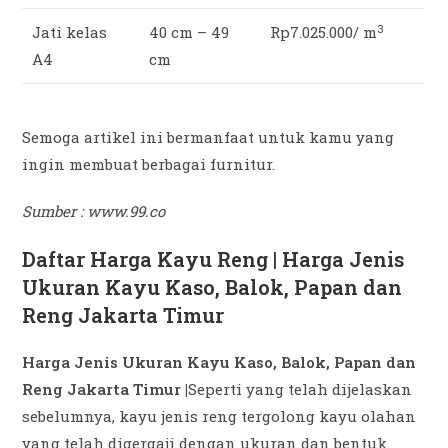
3
Jati kelas
40 cm – 49
Rp7.025.000/ m
A4
cm
Semoga artikel ini bermanfaat untuk kamu yang
ingin membuat berbagai furnitur.
Sumber : www.99.co
Daftar Harga Kayu Reng | Harga Jenis
Ukuran Kayu Kaso, Balok, Papan dan
Reng Jakarta Timur
Harga Jenis Ukuran Kayu Kaso, Balok, Papan dan
Reng
Jakarta Timur |
Seperti yang telah dijelaskan
sebelumnya, kayu jenis reng tergolong kayu olahan
yang telah digergaji dengan ukuran dan bentuk