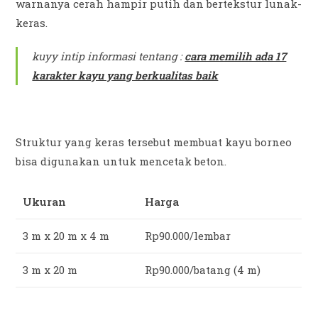
warnanya cerah hampir putih dan bertekstur lunak-
keras.
kuyy intip informasi tentang :
cara memilih ada 17
karakter kayu yang berkualitas baik
Struktur yang keras tersebut membuat kayu borneo
bisa digunakan untuk mencetak beton.
Ukuran
Harga
3 m x 20 m x 4 m
Rp90.000/lembar
3 m x 20 m
Rp90.000/batang (4 m)