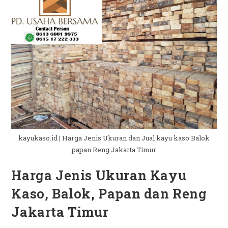
kayukaso.id | Harga Jenis Ukuran dan Jual kayu kaso Balok
papan Reng Jakarta Timur
Harga Jenis Ukuran Kayu
Kaso, Balok, Papan dan Reng
Jakarta Timur