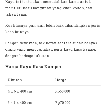
Kayu ini tentu akan memudahkan kamu untuk
memiliki hasil bangunan yang kuat, kokoh, dan
tahan lama.
Kualitasnya pun jauh lebih baik dibandingkan jenis
kaso lainnya.
Dengan demikian, tak heran saat ini sudah banyak
orang yang menggunakan jenis kayu kaso kamper
dengan berbagai ukuran.
Harga Kayu Kaso Kamper
Ukuran
Harga
4 x 6 x 400 cm
Rp50.000
5 x 7 x 400 cm
Rp70.000