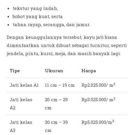
tekstur yang indah,
bobot yang kuat, serta
tahan rayap, serangga, dan jamur.
Dengan keunggulannya tersebut, kayu jati biasa
dimanfaatkan untuk dibuat sebagai furnitur, seperti
jendela, pintu, kursi, meja, dan masih banyak lagi.
Tipe
Ukuran
Harga
3
Jati kelas A1
11 cm – 19 cm
Rp2.025.000/ m
3
Jati kelas
20 cm – 29
Rp3.025.000/ m
A2
cm
3
Jati kelas
30 cm – 39
Rp5.025.000/m
A3
cm