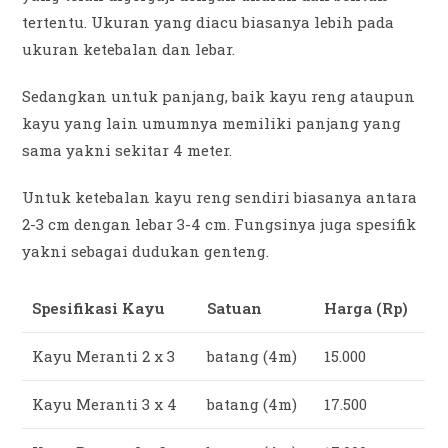
tertentu. Ukuran yang diacu biasanya lebih pada
ukuran ketebalan dan lebar.
Sedangkan untuk panjang, baik kayu reng ataupun
kayu yang lain umumnya memiliki panjang yang
sama yakni sekitar 4 meter.
Untuk ketebalan kayu reng sendiri biasanya antara
2-3 cm dengan lebar 3-4 cm. Fungsinya juga spesifik
yakni sebagai dudukan genteng.
Spesifikasi Kayu
Satuan
Harga (Rp)
Kayu Meranti 2 x 3
batang (4m)
15.000
Kayu Meranti 3 x 4
batang (4m)
17.500