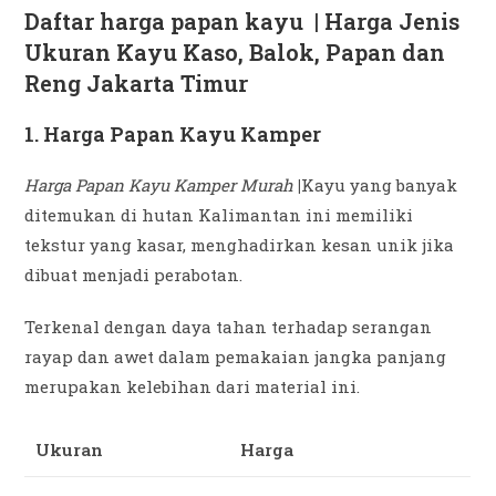
Daftar harga papan kayu
| Harga Jenis
Ukuran Kayu Kaso, Balok, Papan dan
Reng Jakarta Timur
1. Harga Papan Kayu Kamper
Harga Papan Kayu Kamper Murah
|
Kayu yang banyak
ditemukan di hutan Kalimantan ini memiliki
tekstur yang kasar, menghadirkan kesan unik jika
dibuat menjadi perabotan.
Terkenal dengan daya tahan terhadap serangan
rayap dan awet dalam pemakaian jangka panjang
merupakan kelebihan dari material ini.
Ukuran
Harga