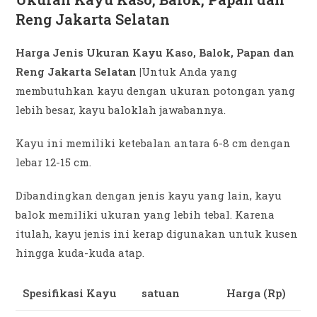
Reng Jakarta Selatan
Harga Jenis Ukuran Kayu Kaso, Balok, Papan dan
Reng Jakarta Selatan
|
Untuk Anda yang
membutuhkan kayu dengan ukuran potongan yang
lebih besar, kayu baloklah jawabannya.
Kayu ini memiliki ketebalan antara 6-8 cm dengan
lebar 12-15 cm.
Dibandingkan dengan jenis kayu yang lain, kayu
balok memiliki ukuran yang lebih tebal. Karena
itulah, kayu jenis ini kerap digunakan untuk kusen
hingga kuda-kuda atap.
Spesifikasi Kayu
satuan
Harga (Rp)