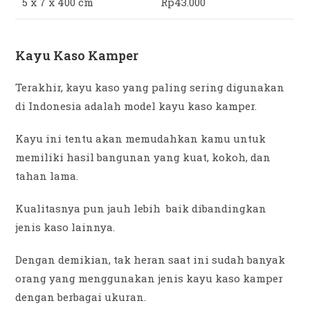
5 x 7 x 400 cm
Rp43.000
Kayu Kaso Kamper
Terakhir, kayu kaso yang paling sering digunakan
di Indonesia adalah model kayu kaso kamper.
Kayu ini tentu akan memudahkan kamu untuk
memiliki hasil bangunan yang kuat, kokoh, dan
tahan lama.
Kualitasnya pun jauh lebih baik dibandingkan
jenis kaso lainnya.
Dengan demikian, tak heran saat ini sudah banyak
orang yang menggunakan jenis kayu kaso kamper
dengan berbagai ukuran.