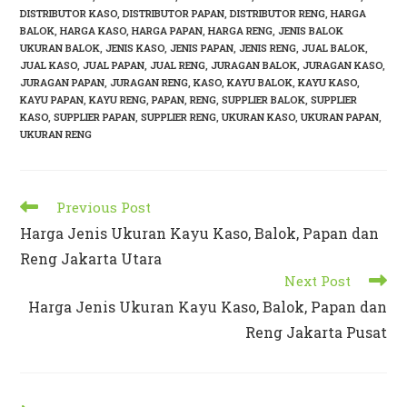
DISTRIBUTOR KASO
,
DISTRIBUTOR PAPAN
,
DISTRIBUTOR RENG
,
HARGA
BALOK
,
HARGA KASO
,
HARGA PAPAN
,
HARGA RENG
,
JENIS BALOK
UKURAN BALOK
,
JENIS KASO
,
JENIS PAPAN
,
JENIS RENG
,
JUAL BALOK
,
JUAL KASO
,
JUAL PAPAN
,
JUAL RENG
,
JURAGAN BALOK
,
JURAGAN KASO
,
JURAGAN PAPAN
,
JURAGAN RENG
,
KASO
,
KAYU BALOK
,
KAYU KASO
,
KAYU PAPAN
,
KAYU RENG
,
PAPAN
,
RENG
,
SUPPLIER BALOK
,
SUPPLIER
KASO
,
SUPPLIER PAPAN
,
SUPPLIER RENG
,
UKURAN KASO
,
UKURAN PAPAN
,
UKURAN RENG
Read
Previous Post
more
Harga Jenis Ukuran Kayu Kaso, Balok, Papan dan
articles
Reng Jakarta Utara
Next Post
Harga Jenis Ukuran Kayu Kaso, Balok, Papan dan
Reng Jakarta Pusat