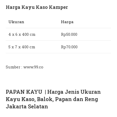
Harga Kayu Kaso Kamper
Ukuran
Harga
4 x 6 x 400 cm
Rp50.000
5 x 7 x 400 cm
Rp70.000
Sumber : www.99.co
PAPAN KAYU | Harga Jenis Ukuran
Kayu Kaso, Balok, Papan dan Reng
Jakarta Selatan