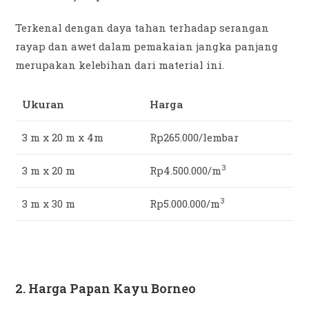
Terkenal dengan daya tahan terhadap serangan
rayap dan awet dalam pemakaian jangka panjang
merupakan kelebihan dari material ini.
Ukuran
Harga
3 m x 20 m x 4m
Rp265.000/lembar
3
3 m x 20 m
Rp4.500.000/m
3
3 m x 30 m
Rp5.000.000/m
2. Harga Papan Kayu Borneo