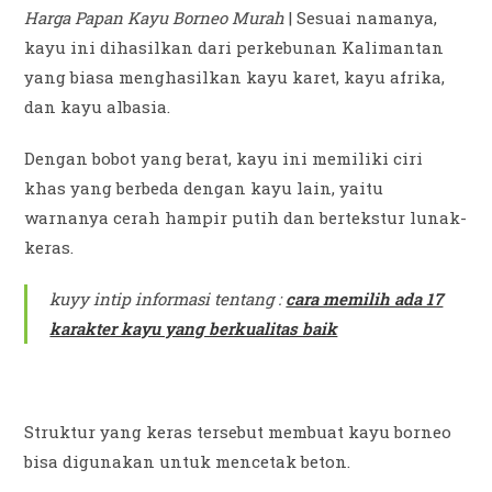
Harga Papan Kayu Borneo Murah
| Sesuai namanya,
kayu ini dihasilkan dari perkebunan Kalimantan
yang biasa menghasilkan kayu karet, kayu afrika,
dan kayu albasia.
Dengan bobot yang berat, kayu ini memiliki ciri
khas yang berbeda dengan kayu lain, yaitu
warnanya cerah hampir putih dan bertekstur lunak-
keras.
kuyy intip informasi tentang :
cara memilih ada 17
karakter kayu yang berkualitas baik
Struktur yang keras tersebut membuat kayu borneo
bisa digunakan untuk mencetak beton.