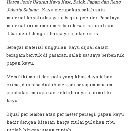
Harga Jenis Ukuran Kayu Kaso, Balok, Papan dan Reng
Jakarta Selatan
|
Kayu merupakan salah satu
material konstruksi yang begitu populer. Pasalnya,
material ini mampu memberi kesan natural dan
dibanderol dengan harga yang ekonomis.
Sebagai material unggulan, kayu dijual dalam
beragam bentuk di pasaran, salah satunya berbentuk
papan kayu.
Memiliki motif dan pola yang khas, daya tahan
prima, dan bisa diolah menjadi beragam macam
perabotan merupakan kelebihan yang dimiliki
kayu.
Dijual per lembar atau per meter persegi, papan kayu
hadir dengan kisaran harga mulai puluhan ribu
rupiah hingga jutaan rupiah.