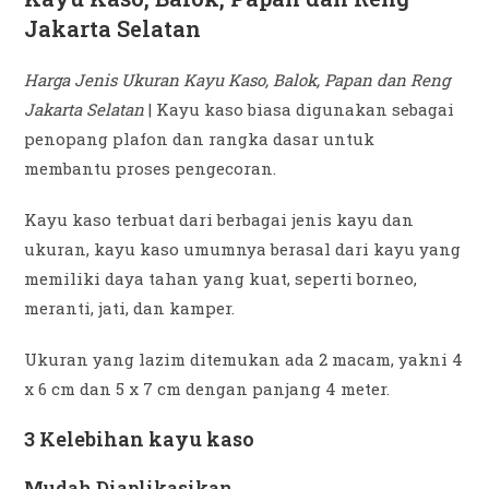
Jakarta Selatan
Harga Jenis Ukuran Kayu Kaso, Balok, Papan dan Reng
Jakarta Selatan
| Kayu kaso biasa digunakan sebagai
penopang plafon dan rangka dasar untuk
membantu proses pengecoran.
Kayu kaso terbuat dari berbagai jenis kayu dan
ukuran, kayu kaso umumnya berasal dari kayu yang
memiliki daya tahan yang kuat, seperti borneo,
meranti, jati, dan kamper.
Ukuran yang lazim ditemukan ada 2 macam, yakni 4
x 6 cm dan 5 x 7 cm dengan panjang 4 meter.
3 Kelebihan kayu kaso
Mudah Diaplikasikan