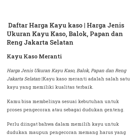
Daftar Harga Kayu kaso | Harga Jenis
Ukuran Kayu Kaso, Balok, Papan dan
Reng Jakarta Selatan
Kayu Kaso Meranti
Harga Jenis Ukuran Kayu Kaso, Balok, Papan dan Reng
Jakarta Selatan
|
Kayu kaso meranti adalah salah satu
kayu yang memiliki kualitas terbaik.
Kamu bisa membelinya sesuai kebutuhan untuk
proses pengecoran atau sebagai dudukan genteng.
Perlu diingat bahwa dalam memilih kayu untuk
dudukan maupun pengecoran memang harus yang