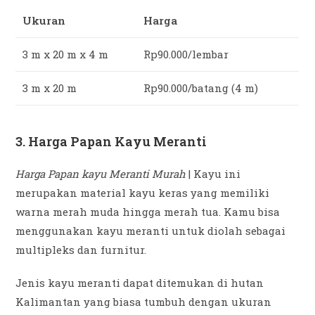
Ukuran
Harga
3 m x 20 m x 4 m
Rp90.000/lembar
3 m x 20 m
Rp90.000/batang (4 m)
3. Harga Papan Kayu Meranti
Harga Papan kayu Meranti Murah
| Kayu ini
merupakan material kayu keras yang memiliki
warna merah muda hingga merah tua. Kamu bisa
menggunakan kayu meranti untuk diolah sebagai
multipleks dan furnitur.
Jenis kayu meranti dapat ditemukan di hutan
Kalimantan yang biasa tumbuh dengan ukuran